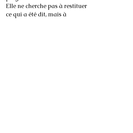
Elle ne cherche pas à restituer
ce qui a été dit, mais à
traduire ce qui continue de
résonner : un rythme, un
timbre, un affect.
Composées et mises en espace
ensemble, ces pièces forment
une constellation de voix, de
mémoires et de traces sonores.
ECHOLALIA explore la
manière dont l’écoute peut
devenir une forme de peinture
et comment les rencontres
continuent à vibrer bien après
leur disparition.