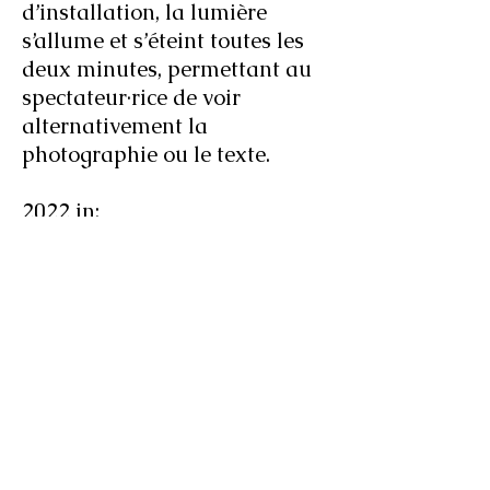
d’installation, la lumière
s’allume et s’éteint toutes les
deux minutes, permettant au
spectateur·rice de voir
alternativement la
photographie ou le texte.
2022 in:
Histores de Silences
, Galerie
Anne+, Paris
2021 in:
Muj Utek
,
Zamek, Poznan,
Poland, curated by Jagna
Domzalska
.
Image fantôme
, Goethe
Institut / Anca Poterasu