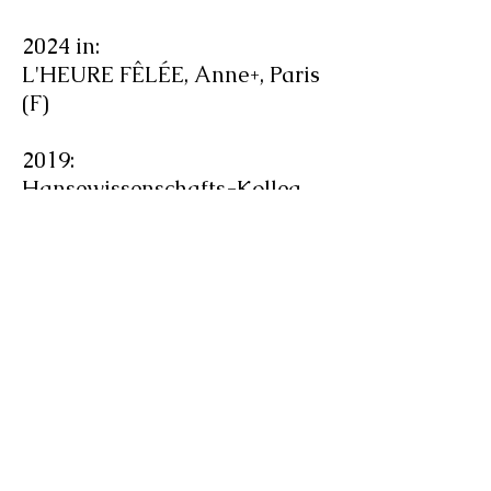
2024 in:
L'HEURE FÊLÉE, Anne+, Paris
(F)
2019:
Hansewissenschafts-Kolleg,
Delmenhorst (G)
2018 in:
CATCHING THE LIGHT, K10,
Arthena Foundation,
Düsseldorf (G)